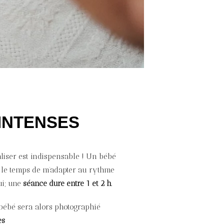
INTENSES
taliser est indispensable ! Un bébé
s le temps de m’adapter au rythme
ui; une
séance dure entre 1 et 2 h
.
e bébé sera alors photographié
es