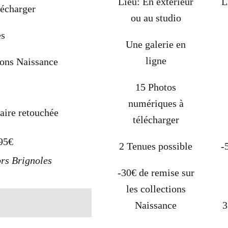
Lieu: En extérieur
L
lécharger
ou au studio
es
Une galerie en
ligne
ions Naissance
15 Photos
numériques à
aire retouchée
télécharger
295€
2 Tenues possible
-
ors Brignoles
-30€ de remise sur
les collections
Naissance
3