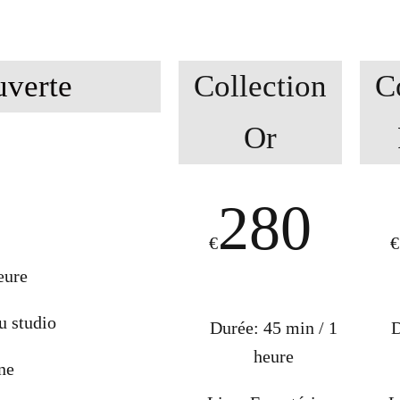
uverte
Collection
C
Or
280
€
€
eure
u studio
Durée: 45 min / 1
D
heure
gne