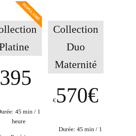
POPULAIRE
ollection
Collection
Platine
Duo
Maternité
395
570€
€
urée: 45 min / 1
heure
Durée: 45 min / 1