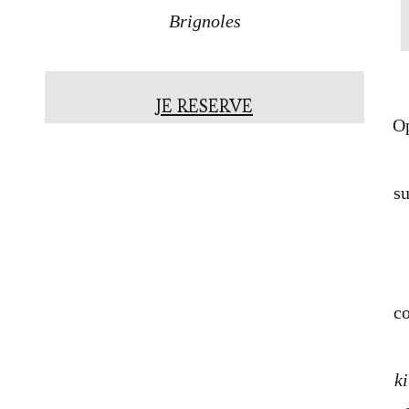
Brignoles
JE RESERVE
Op
s
c
k