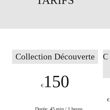
TARIFS
Collection Découverte
C
150
€
€
Durée: 45 min / 1 heure