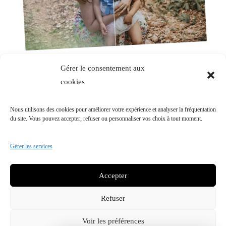
Gérer le consentement aux
Astuce / Conseil
Non classé
cookies
Pourquoi les photographes retouchent
Nous utilisons des cookies pour améliorer votre expérience et analyser la fréquentation
leurs photos?
du site. Vous pouvez accepter, refuser ou personnaliser vos choix à tout moment.
Gérer les services
Accepter
2018-2026 © Julie Henessy Photographe Entrepreneur
indépendant Siret: 84172035200019
Refuser
Sarada Lite | Développé par :
Blossom Themes
. Propulsé par
Voir les préférences
WordPress
Politique de confidentialité