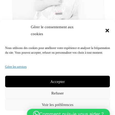
Gérer le consentement aux
cookies
Nouveau-né
Nous utilisons des cookies pour améliorer votre expérience et analyser la fréquentation
Séance Nouveau-né de Élena au studio.
du site. Vous pouvez accepter, refuser ou personnaliser vos choix à tout moment.
Gérer les services
Accepter
2018-2026 © Julie Henessy Photographe Entrepreneur
indépendant Siret: 84172035200019
Refuser
Sarada Lite | Développé par :
Blossom Themes
. Propulsé par
Voir les préférences
WordPress
Politique de confidentialité
Comment puis-je vous aider ?